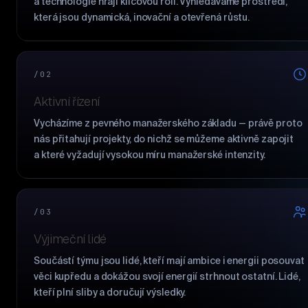
a technologie hrají klíčovou roli. Vyhledáváme prostředí,
která jsou dynamická, inovační a otevřená růstu.
/02
Aktivní řízení
Vycházíme z pevného manažerského základu — právě proto
nás přitahují projekty, do nichž se můžeme aktivně zapojit
a které vyžadují vysokou míru manažerské intenzity.
/03
Výjimeční lidé
Součástí týmu jsou lidé, kteří mají ambice i energii posouvat
věci kupředu a dokážou svojí energií strhnout ostatní. Lidé,
kteří plní sliby a doručují výsledky.