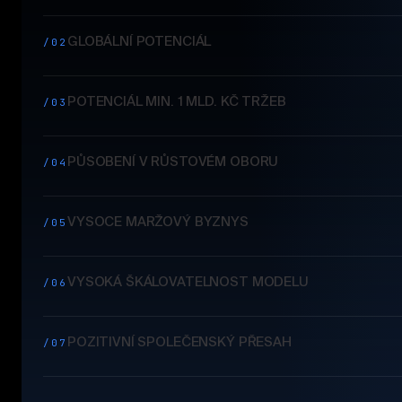
GLOBÁLNÍ POTENCIÁL
/02
POTENCIÁL MIN. 1 MLD. KČ TRŽEB
/03
PŮSOBENÍ V RŮSTOVÉM OBORU
/04
VYSOCE MARŽOVÝ BYZNYS
/05
VYSOKÁ ŠKÁLOVATELNOST MODELU
/06
POZITIVNÍ SPOLEČENSKÝ PŘESAH
/07