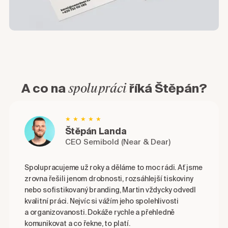
spolupráci
A co na
říká Štěpán?
★★★★★
Štěpán Landa
CEO Semibold (Near & Dear)
Spolupracujeme už roky a děláme to moc rádi. Ať jsme
zrovna řešili jenom drobnosti, rozsáhlejší tiskoviny
nebo sofistikovaný branding, Martin vždycky odvedl
kvalitní práci. Nejvíc si vážím jeho spolehlivosti
a organizovanosti. Dokáže rychle a přehledně
komunikovat a co řekne, to platí.