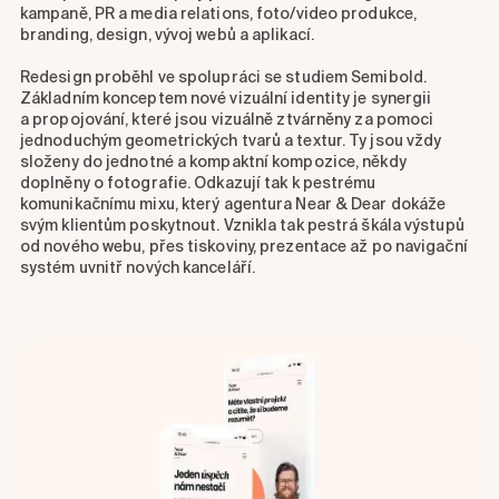
kampaně, PR a media relations, foto/video produkce,
branding, design, vývoj webů a aplikací.
Redesign proběhl ve spolupráci se studiem Semibold.
Základním konceptem nové vizuální identity je synergii
a propojování, které jsou vizuálně ztvárněny za pomoci
jednoduchým geometrických tvarů a textur. Ty jsou vždy
složeny do jednotné a kompaktní kompozice, někdy
doplněny o fotografie. Odkazují tak k pestrému
komunikačnímu mixu, který agentura Near & Dear dokáže
svým klientům poskytnout. Vznikla tak pestrá škála výstupů
od nového webu, přes tiskoviny, prezentace až po navigační
systém uvnitř nových kanceláří.