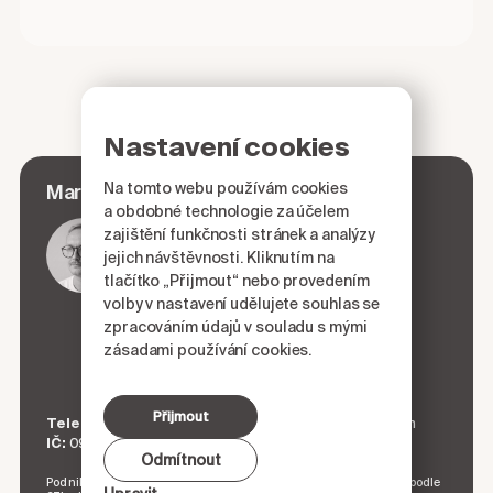
Nastavení cookies
Na tomto webu používám cookies
Kyjovský
Martin
a obdobné technologie za účelem
zajištění funkčnosti stránek a analýzy
jejich návštěvnosti. Kliknutím na
tlačítko „Přijmout“ nebo provedením
volby v nastavení udělujete souhlas se
zpracováním údajů v souladu s mými
zásadami používání cookies.
Přijmout
Telefon:
+420 606 231 954
Mail:
martin@kyjovsky.com
IČ:
09027661
Adresa:
Zelenářská 26/15, Znojmo
Odmítnout
Podnikatel je zapsán v živnostenském rejstříku. Úřad příslušný podle