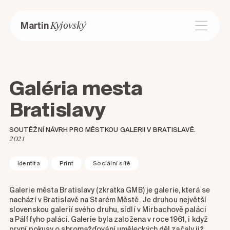
Kyjovský
Martin
Galéria mesta
Bratislavy
SOUTĚŽNÍ NÁVRH PRO MĚSTKOU GALERII V BRATISLAVĚ.
2021
Identita
Print
Sociální sítě
Galerie města Bratislavy (zkratka GMB) je galerie, která se
nachází v Bratislavě na Starém Městě. Je druhou největší
slovenskou galerií svého druhu, sídlí v Mirbachově paláci
a Pálffyho paláci. Galerie byla založena v roce 1961, i když
první pokusy o shromažďování uměleckých děl začaly již