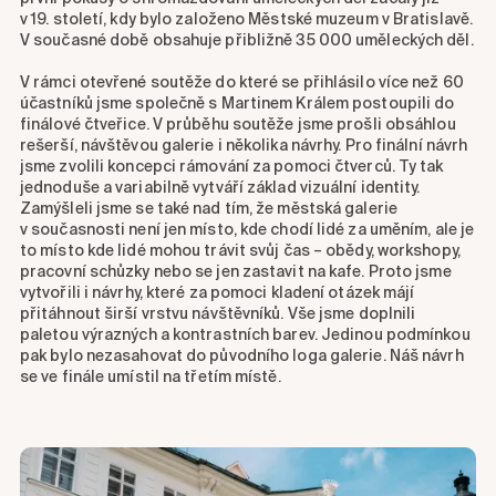
v 19. století, kdy bylo založeno Městské muzeum v Bratislavě.
V současné době obsahuje přibližně 35 000 uměleckých děl.
V rámci otevřené soutěže do které se přihlásilo více než 60
účastníků jsme společně s Martinem Králem postoupili do
finálové čtveřice. V průběhu soutěže jsme prošli obsáhlou
rešerší, návštěvou galerie i několika návrhy. Pro finální návrh
jsme zvolili koncepci rámování za pomoci čtverců. Ty tak
jednoduše a variabilně vytváří základ vizuální identity.
Zamýšleli jsme se také nad tím, že městská galerie
v současnosti není jen místo, kde chodí lidé za uměním, ale je
to místo kde lidé mohou trávit svůj čas – obědy, workshopy,
pracovní schůzky nebo se jen zastavit na kafe. Proto jsme
vytvořili i návrhy, které za pomoci kladení otázek májí
přitáhnout širší vrstvu návštěvníků. Vše jsme doplnili
paletou výrazných a kontrastních barev. Jedinou podmínkou
pak bylo nezasahovat do původního loga galerie. Náš návrh
se ve finále umístil na třetím místě.