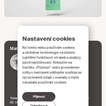
Nastavení cookies
Na tomto webu používám cookies
Kyjovský
Martin
a obdobné technologie za účelem
zajištění funkčnosti stránek a analýzy
jejich návštěvnosti. Kliknutím na
tlačítko „Přijmout“ nebo provedením
volby v nastavení udělujete souhlas se
zpracováním údajů v souladu s mými
zásadami používání cookies.
Přijmout
Telefon:
+420 606 231 954
Mail:
martin@kyjovsky.com
IČ:
09027661
Adresa:
Zelenářská 26/15, Znojmo